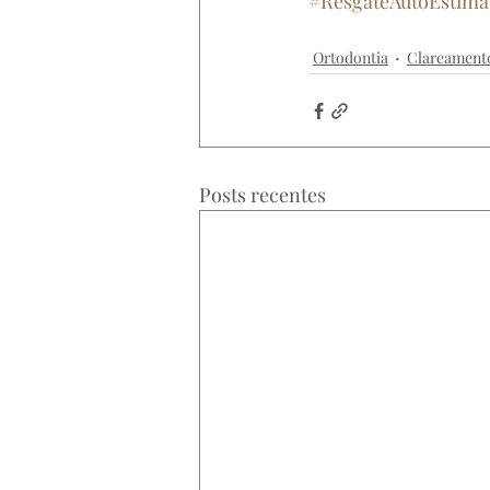
#ResgateAutoEstima
archodontologia
sorriso
cl
Ortodontia
Clareament
Posts recentes