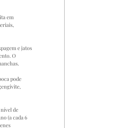
ita em 
riais, 
spagem e jatos 
ento. O 
 manchas. 
boca pode 
engivite, 
nível de 
no (a cada 6 
ienes 