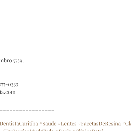
mbro 5739,
277-0333
ia.com
_________________
DentistaCuritiba
#Saude
#Lentes
#FacetasDeResina
#Cl