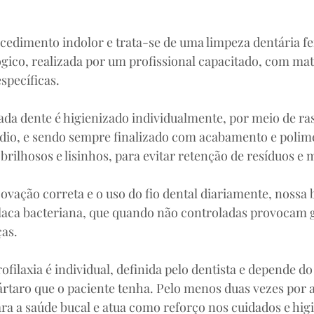
ocedimento indolor e trata-se de uma limpeza dentária fe
gico, realizada por um profissional capacitado, com mate
specíficas. 
ada dente é higienizado individualmente, por meio de ra
ódio, e sendo sempre finalizado com acabamento e polim
brilhosos e lisinhos, para evitar retenção de resíduos e
ação correta e o uso do fio dental diariamente, nossa 
laca bacteriana, que quando não controladas provocam g
as. 
ofilaxia é individual, definida pelo dentista e depende do 
ártaro que o paciente tenha. Pelo menos duas vezes por a
ara a saúde bucal e atua como reforço nos cuidados e hig