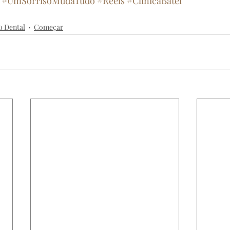
#UmSorrisoMudaTudo
#Reels
#ClinicaBatel
inicabatel
dentista
clareamentodental
implante
o Dental
Começar