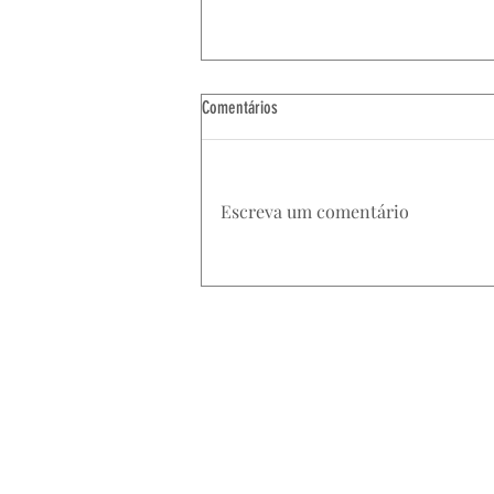
Comentários
Escreva um comentário
Detalhes que fazem total diferença!