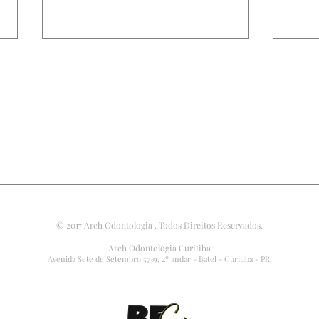
Vida d
Antes & Depois: Um sorriso muda tudo!
© 2017 Arch Odontologia . Todos Direitos Reservados.
Arch Odontologia Curitiba
Avenida Sete de Setembro 5739, 2º andar - Batel - Curitiba - PR.