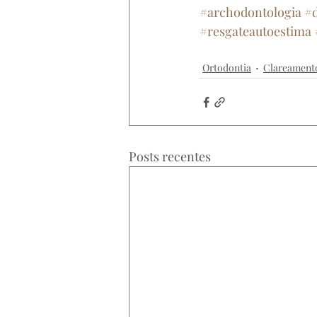
#archodontologia
#d
#resgateautoestima
archodontologia
sorriso
cl
Ortodontia
Clareament
Posts recentes