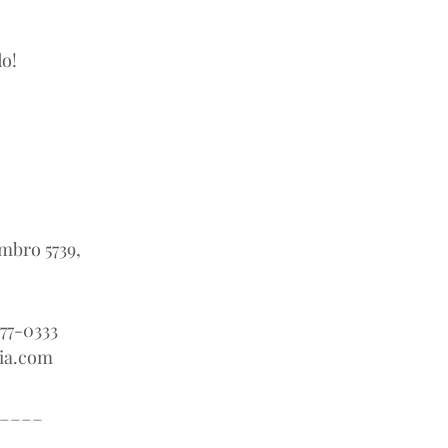
o!
⠀
embro 5739,⠀⠀
77-0333
ia.com
____