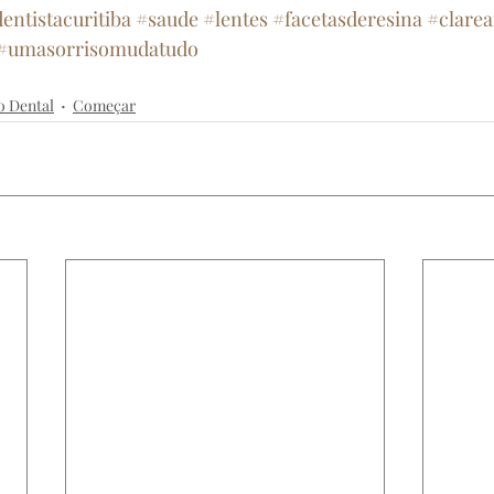
entistacuritiba
#saude
#lentes
#facetasderesina
#clare
#umasorrisomudatudo
inicabatel
dentista
clareamentodental
estética
ortodontia
implante
o Dental
Começar