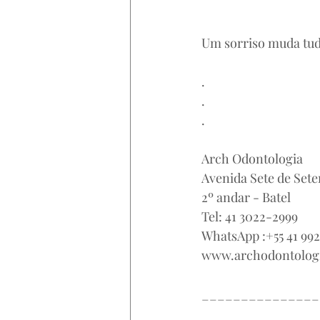
Um sorriso muda tud
.
.
.
Arch Odontologia⠀
Avenida Sete de Set
2º andar - Batel⠀⠀
Tel: 41 3022-2999⠀⠀
WhatsApp :+55 41 992
www.archodontolog
⠀
_______________