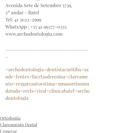
Avenida Sete de Setembro 5739,
2º andar - Batel
Tel: 41 3022-2999
WhatsApp : +55 41 99277-0333
www.archodontologia.com
_______________________________
_
#archodontologia
#dentistacuritiba
#sa
ude
#lentes
#facetasderesina
#clareame
nto
#resgateautoestima
#umasorrisomu
datudo
#reels
#viral
#clinicabatel
#archo
dontologia
archodontologia
sorriso
clinicabatel
dentista
clareamentodental
estética
ortodontia
implante
Ortodontia
Clareamento Dental
Começar