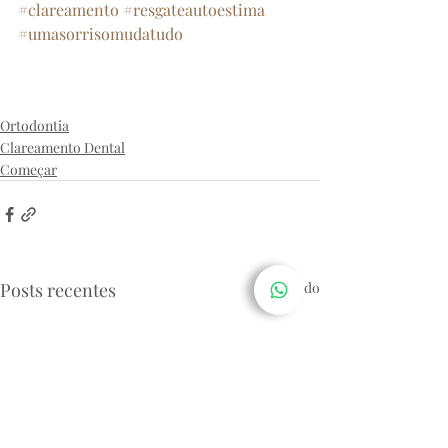
#clareamento
#resgateautoestima
#umasorrisomudatudo
archodontologia
sorriso
clinicabatel
dentista
clareamentodental
estética
ortodontia
implante
Ortodontia
Clareamento Dental
Começar
Posts recentes
Ver tudo