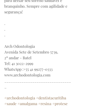
para deixar seu sorriso saudável e 
branquinho. Sempre com agilidade e 
segurança! 
.
.
.
⠀
Arch Odontologia⠀⠀
Avenida Sete de Setembro 5739,⠀⠀
2º andar - Batel⠀⠀
Tel: 41 3022-2999⠀⠀
WhatsApp :+55 41 99277-0333
www.archodontologia.com
_______________________________
_
⠀
#archodontologia
#dentistacuritiba
#saude
#amalgama
#resina
#protese