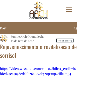
Post
Equipe Arch Odontologia
30 de nov. de 2022
Voltar ao Blog
Rejuvenescimento e revitalização de
sorriso!
https://video.wixstatic.com/video/8bfb74_e0df37f6
bfcd49ce9a98edcbb26e0c4d/720p/mp4/file.mp4