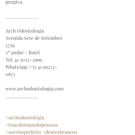
gengiva.⠀
⠀
____________⠀⠀⠀⠀⠀⠀⠀
⠀⠀⠀⠀⠀⠀⠀
Arch Odontologia⠀⠀⠀⠀⠀⠀⠀
Avenida Sete de Setembro 
5739,⠀⠀⠀⠀⠀⠀⠀
2º andar - Batel⠀⠀⠀⠀⠀⠀⠀
Tel: 41 3022-2999⠀⠀⠀⠀⠀⠀⠀
WhatsApp :+55 41 99272-
0673⠀⠀⠀⠀⠀⠀⠀
⠀⠀⠀⠀⠀⠀⠀
www.archodontologia.com
____________⠀⠀⠀
⠀⠀⠀
⠀⠀⠀
#archodontologia
#transformandopessoas
#sorrisoperfeito
#dentesbrancos