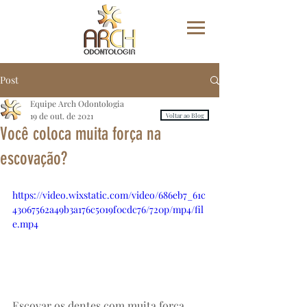
Post
Equipe Arch Odontologia
19 de out. de 2021
Voltar ao Blog
Você coloca muita força na
escovação?
https://video.wixstatic.com/video/686eb7_61c
43067562a49b3a176c5019f0cdc76/720p/mp4/fil
e.mp4
Escovar os dentes com muita força 