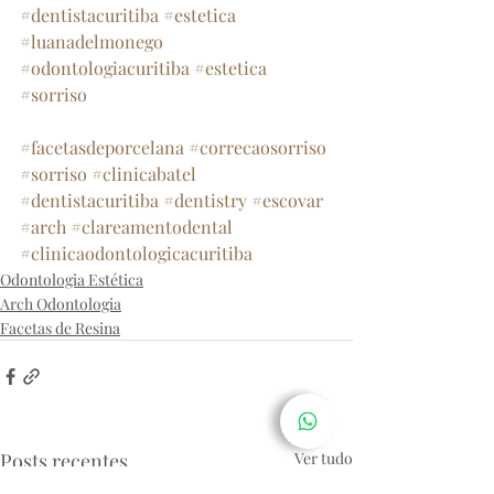
#dentistacuritiba
#estetica
#luanadelmonego
#odontologiacuritiba
#estetica
#sorriso
#facetasdeporcelana
#correcaosorriso
#sorriso
#clinicabatel
#dentistacuritiba
#dentistry
#escovar
#arch
#clareamentodental
#clinicaodontologicacuritiba
Odontologia Estética
Arch Odontologia
Facetas de Resina
Posts recentes
Ver tudo