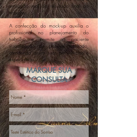
sensação real do resultado final do
trabalho.
A confecção do mock-up auxilia o
profissional no planejamento do
trabalho e permite ao paciente
visualização do possível resultado,
atendendo assim suas preferências e
expectativas.
MARQUE SUA
CONSULTA