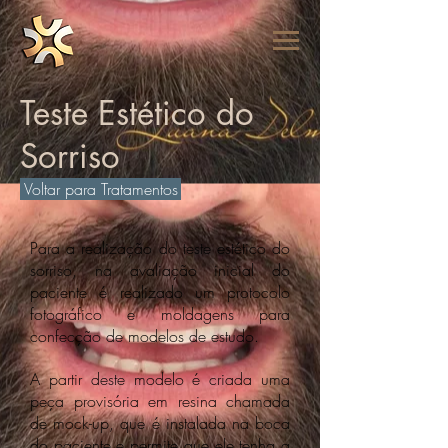
Teste Estético do
Sorriso
Voltar para Tratamentos
Para a realização do teste estético do
sorriso, na avaliação inicial do
paciente é realizado um protocolo
fotográfico e moldagens para
confecção de modelos de estudo.
A partir deste modelo é criada uma
peça provisória em resina chamada
de mock-up, que é instalada na boca
do paciente e permite que ele tenha a