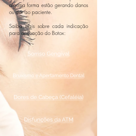
alguma forma estão gerando danos
ou dor ao paciente.
Saiba mais sobre cada indicação
para aplicação do Botox:
Sorriso Gengival
Bruxismo e Apertamento Dental
Dores de Cabeça (Cefaléia)
Disfunções da ATM