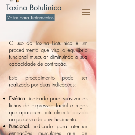
Toxina Botulínica
Voltar para Tratamentos
O uso da Toxina Botulínica é um
procedimento que visa o equilíbrio
funcional muscular diminuindo a sua
capacidade de contração.
Este procedimento pode ser
realizado por duas indicações:
Estética
: indicado para suavizar as
linhas de expressão facial e rugas
que aparecem naturalmente devido
ao processo de envelhecimento.
Funcional
: indicado para atenuar
contrações musculares que de