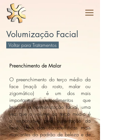
Volumização Facial
Voltar para Tratamentos
Preenchimento de Malar
O preenchimento do terço médio da
face (maçã do rosto, malar ou
zigomático) é um dos mais
importantes procedimentos que
buscam a harmonização facial, uma
vez que o volume do terço médio é
o responsável pela sustentação da
face. Uma das características mais
marcantes do padrão de beleza e de