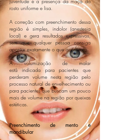
juventude é a presença da maçã do
rosto uniforme e lisa.
A correção com preenchimento dessa
região é simples, indolor (anestesia
local) e gera resultados expressivos,
sem que qualquer pessoa consiga
apontar exatamente o que aconteceu.
A volumização de malar
está indicada para pacientes que
perderam volume nesta região pelo
processo natural de envelhecimento ou
para pacientes que buscam um pouco
mais de volume na região por queixas
estéticas.
Preenchimento de mento e
mandibular