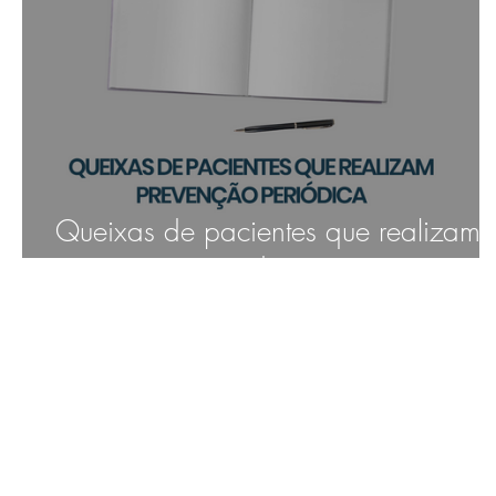
Queixas de pacientes que realizam
prevenção periódica