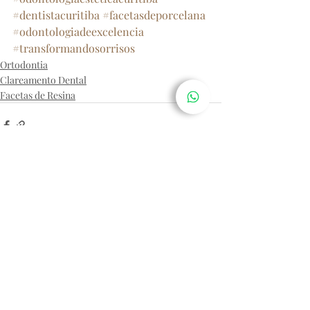
#dentistacuritiba
#facetasdeporcelana
#odontologiadeexcelencia
#transformandosorrisos
Ortodontia
Clareamento Dental
Facetas de Resina
Posts recentes
Ver tudo