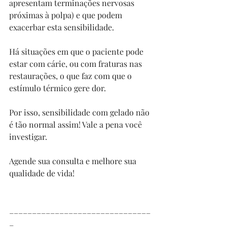
apresentam terminações nervosas 
próximas à polpa) e que podem 
exacerbar esta sensibilidade.⠀
⠀
Há situações em que o paciente pode 
estar com cárie, ou com fraturas nas 
restaurações, o que faz com que o 
estímulo térmico gere dor.⠀
⠀
Por isso, sensibilidade com gelado não 
é tão normal assim! Vale a pena você 
investigar.⠀
⠀
Agende sua consulta e melhore sua 
qualidade de vida!⠀
⠀
⠀
_______________________________
_⠀⠀