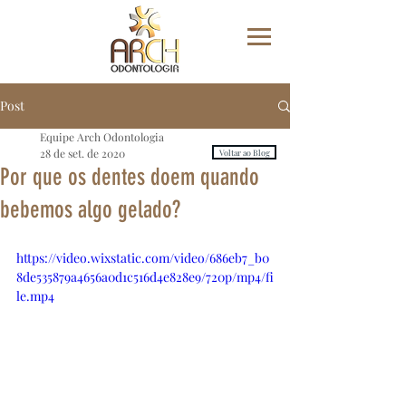
Post
Equipe Arch Odontologia
28 de set. de 2020
Voltar ao Blog
Por que os dentes doem quando
bebemos algo gelado?
https://video.wixstatic.com/video/686eb7_b0
8de535879a4656a0d1c516d4e828e9/720p/mp4/fi
le.mp4