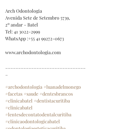
⠀⠀
Arch Odontologia⠀⠀
Avenida Sete de Setembro 5739,⠀⠀
2º andar - Batel⠀⠀
Tel: 41 3022-2999⠀⠀
WhatsApp :+55 41 99272-0673⠀⠀
⠀⠀
www.archodontologia.com
⠀⠀
_______________________________
_⠀⠀
⠀⠀
#archodontologia
#luanadelmonego
#facetas
#saude
#dentesbrancos
#clinicabatel
#dentistacuritiba
#clinicabatel
#lentesdecontatodentalcuritiba
#clínicaodontologicabatel
#odontologiaesteticacuritiba