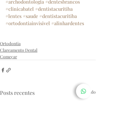
#archodontologia
#dentesbrancos
#clinicabatel
#dentistacuritiba
#lentes
#saude
#dentistacuritiba
#ortodontiainvisivel
#alinhardentes
archodontologia
sorriso
clinicabatel
dentista
clareamentodental
estética
ortodontia
implante
Ortodontia
Clareamento Dental
Começar
Posts recentes
Ver tudo