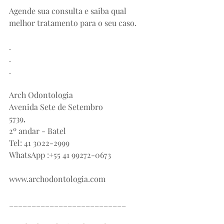
Agende sua consulta e saiba qual 
melhor tratamento para o seu caso.
.
.
.⠀⠀⠀⠀⠀⠀⠀⠀
⠀⠀⠀⠀⠀⠀
Arch Odontologia⠀⠀⠀⠀⠀⠀
Avenida Sete de Setembro 
5739,⠀⠀⠀⠀⠀⠀
2º andar - Batel⠀⠀⠀⠀⠀⠀
Tel: 41 3022-2999⠀⠀⠀⠀⠀⠀
WhatsApp :+55 41 99272-0673⠀⠀⠀⠀⠀⠀
⠀⠀⠀⠀⠀⠀
www.archodontologia.com⠀⠀⠀⠀⠀⠀
⠀
__________________________⠀⠀
⠀⠀