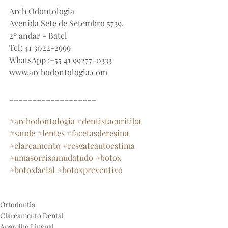
Arch Odontologia
Avenida Sete de Setembro 5739,
2º andar - Batel
Tel: 41 3022-2999
WhatsApp :+55 41 99277-0333
www.archodontologia.com
___________________
#archodontologia
#dentistacuritiba
#saude
#lentes
#facetasderesina
#clareamento
#resgateautoestima
#umasorrisomudatudo
#botox
#botoxfacial
#botoxpreventivo
archodontologia
sorriso
clinicabatel
dentista
clareamentodental
estética
ortodontia
Ortodontia
Clareamento Dental
Aparelho Lingual